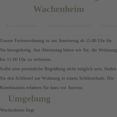
Verfügung.
Mengen und passend zu unserem harmonisch gestaltenden
Schatten des Sonnenschirmes auf der bequemen Gartenliege.
Gerne können Sie Ihr Auto
kommen.
Wachenheim
Als Erstausstattung stehen Toilettenpapier, Kosmetiktücher,
Wohnkonzept vorhanden.
sicher im Eingangsbereich
Genügend Stauraum für ihre persönlichen Gegenstände
Ohrenstäbchen, Flüssigseife und Hygienebeutel für Sie
Für die Trocknung Ihrer Wäsche steht ein Wäscheständer in
unseres abschließbaren Hofes
An- und Abreise
Bademäntel | Pantoffel
Ersteink
bietet Ihnen das vorhandene Schranksystem.
bereit.
Als Erstausstattung liegen für Sie Geschirr- und Spültücher,
unserer abschließbaren Scheune für Sie bereit. Hier können
parken.
Unsere Ferienwohnung ist am Anreisetag ab 15.00 Uhr für
Spülmaschinentabs, Handspülmittel, sowie Küchenrolle und
Sie auch Ihre Fahrräder oder andere Sportgeräte unterstellen.
Sie bezugsfertig. Am Abreisetag bitten wir Sie, die Wohnung
Müllbeutel bereit.
bis 11.00 Uhr zu verlassen.
Das Laden von E-Bikes ist hier möglich.
Sollte eine persönliche Begrüßung nicht möglich sein, finden
Sie den Schlüssel zur Wohnung in einem Schlüsselsafe. Die
Gerne können Sie Ihr Auto sicher im Eingangsbereich
Kombination erfahren Sie kurz vor Anreise.
unseres abschließbaren Hofes parken.
Umgebung
Wachenheim liegt