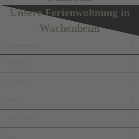
Unsere Ferienwohnung in
Wachenheim
Eingangsbereich
Im Eingangsbereich unserer
Wohnbereich
"Alten Schule" steht Ihnen ein
Der Wohnbereich ist offen
Essbereich
Garderobenschrank mit
und harmonisch gestaltet. Die
Ganzkörperspiegel,
Genießen Sie Ihre
Küche
großzügige Couch bietet viel
Kleiderstange mit
Mahlzeiten an
Platz zum kuscheln und
Unsere moderne Küche bietet
Kleiderbügeln,
Schlafzimmer
unserem
relaxen.
Ihnen alles, was Sie für die
Schuhablagefach und Fächern
wunderschönen
Unser romantisches
Auch ein gemütliches
Bad
entspannte Zubereitung ihrer
zur Ablage zur Verfügung.