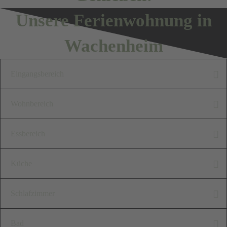
Unsere Ferienwohnung in
Wachenheim
Eingangsbereich
Im Eingangsbereich unserer
Wohnbereich
"Alten Schule" steht Ihnen ein
Der Wohnbereich ist offen
Essbereich
Garderobenschrank mit
und harmonisch gestaltet. Die
Ganzkörperspiegel,
Genießen Sie Ihre
Küche
großzügige Couch bietet viel
Kleiderstange mit
Mahlzeiten an
Platz zum kuscheln und
Unsere moderne Küche bietet
Kleiderbügeln,
Schlafzimmer
unserem
relaxen.
Ihnen alles, was Sie für die
Schuhablagefach und Fächern
wunderschönen
Unser romantisches
Auch ein gemütliches
Bad
entspannte Zubereitung ihrer
zur Ablage zur Verfügung.