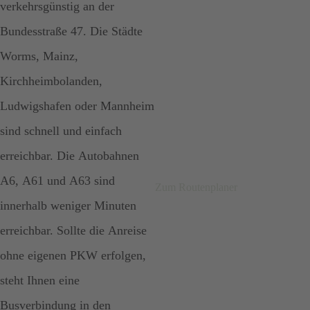
verkehrsgünstig an der
Gerne können Sie Ihr Auto sicher im Eingangsbereich
Bundesstraße 47. Die Städte
unseres abschließbaren Hofes parken.
Worms, Mainz,
Kirchheimbolanden,
Ludwigshafen oder Mannheim
sind schnell und einfach
erreichbar. Die Autobahnen
A6, A61 und A63 sind
Zum Routenplaner
innerhalb weniger Minuten
erreichbar. Sollte die Anreise
ohne eigenen PKW erfolgen,
steht Ihnen eine
Busverbindung in den