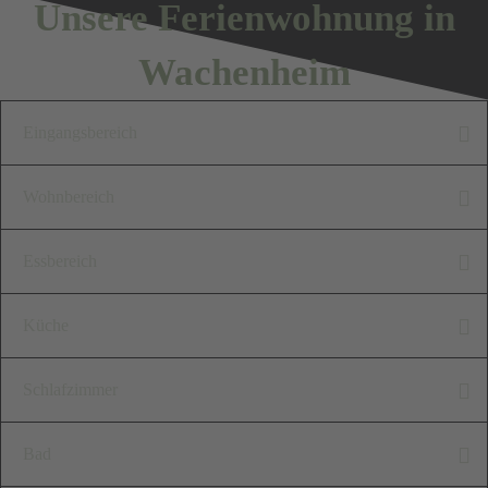
Unsere Ferienwohnung in
Wachenheim
Eingangsbereich
Im Eingangsbereich unserer
Wohnbereich
"Alten Schule" steht Ihnen ein
Der Wohnbereich ist offen
Essbereich
Garderobenschrank mit
und harmonisch gestaltet. Die
Ganzkörperspiegel,
Genießen Sie Ihre
Küche
großzügige Couch bietet viel
Kleiderstange mit
Mahlzeiten an
Platz zum kuscheln und
Unsere moderne Küche bietet
Kleiderbügeln,
Schlafzimmer
unserem
relaxen.
Ihnen alles, was Sie für die
Schuhablagefach und Fächern
wunderschönen
Unser romantisches
Auch ein gemütliches
Bad
entspannte Zubereitung ihrer
zur Ablage zur Verfügung.
antiken Esstisch.
Schlafzimmer mit Blick
Mittagsschläfchen ist mit den