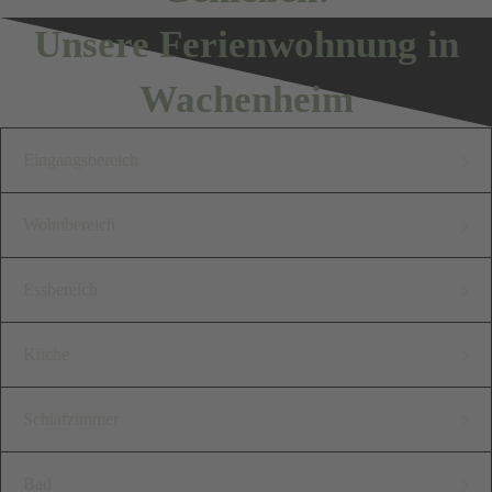
Unsere Ferienwohnung in
Wachenheim
Eingangsbereich
Im Eingangsbereich unserer
Wohnbereich
"Alten Schule" steht Ihnen ein
Der Wohnbereich ist offen
Essbereich
Garderobenschrank mit
und harmonisch gestaltet. Die
Ganzkörperspiegel,
Genießen Sie Ihre
Küche
großzügige Couch bietet viel
Kleiderstange mit
Mahlzeiten an
Platz zum kuscheln und
Unsere moderne Küche bietet
Kleiderbügeln,
Schlafzimmer
unserem
relaxen.
Ihnen alles, was Sie für die
Schuhablagefach und Fächern
wunderschönen
Unser romantisches
Auch ein gemütliches
Bad
entspannte Zubereitung ihrer
zur Ablage zur Verfügung.