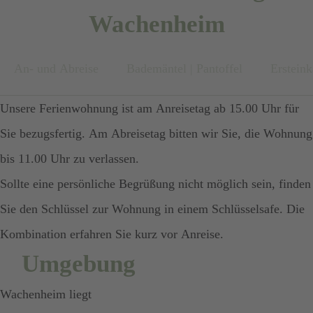
Verfügung.
Mengen und passend zu unserem harmonisch gestaltenden
Schatten des Sonnenschirmes auf der bequemen Gartenliege.
Gerne können Sie Ihr Auto
kommen.
Wachenheim
Als Erstausstattung stehen Toilettenpapier, Kosmetiktücher,
Wohnkonzept vorhanden.
sicher im Eingangsbereich
Genügend Stauraum für ihre persönlichen Gegenstände
Ohrenstäbchen, Flüssigseife und Hygienebeutel für Sie
Für die Trocknung Ihrer Wäsche steht ein Wäscheständer in
unseres abschließbaren Hofes
An- und Abreise
Bademäntel | Pantoffel
Ersteink
bietet Ihnen das vorhandene Schranksystem.
bereit.
Als Erstausstattung liegen für Sie Geschirr- und Spültücher,
unserer abschließbaren Scheune für Sie bereit. Hier können
parken.
Unsere Ferienwohnung ist am Anreisetag ab 15.00 Uhr für
Spülmaschinentabs, Handspülmittel, sowie Küchenrolle und
Sie auch Ihre Fahrräder oder andere Sportgeräte unterstellen.
Sie bezugsfertig. Am Abreisetag bitten wir Sie, die Wohnung
Müllbeutel bereit.
bis 11.00 Uhr zu verlassen.
Das Laden von E-Bikes ist hier möglich.
Sollte eine persönliche Begrüßung nicht möglich sein, finden
Sie den Schlüssel zur Wohnung in einem Schlüsselsafe. Die
Gerne können Sie Ihr Auto sicher im Eingangsbereich
Kombination erfahren Sie kurz vor Anreise.
unseres abschließbaren Hofes parken.
Umgebung
Wachenheim liegt